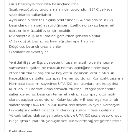
Giriş basıncıyla domestik basınçlandırma
Sıcak ve soğuk su uygulamaları için uygundur. 95° C’ye kadar
sıcaklıklarda kullanılabilir.
Aynı anda birden fazla çıkış noktasında (1-4 arasında musluk)
basınçlandırma sağlayabildiğinden, özellikle ortak su beslemeli
daireler ile müstakil evler için idealdir:
Pik talepte düşük su basıncı gerektiren şehirsel alanlar
Ortak düşük basınçlı su kaynağı olan apartmanlar
Düşük su basınçlı kırsal alanlar
Özellikler ve avantajlar
Yeni dahili şalter Eşsiz ve patentli tasarıma sahip yeni entegre
şamandıralı şalter, bir musluk noktası açıldığında pompayı
otomatik olarak başlatır ve böylece su basıncını artırır. Musluk
kapatıldığında, şalter pompayı hemen durdurur. Kompakt tasarım
Kompakt tasarımı sayesinde UPA 120, dar alanlara bile kolaylıkla
kurulabilir. Otomatik başlatma/durdurma Entegre şamandıralı
şalter, gerekli su basıncını temin etmek için pompayı otomatik
olarak başlatır ve durdurur. Kolay kurulum Entegre şamandıralı
şaltere sahip UPA 120’in kurulumu son derece kolaydır. Neredeyse
tak-çalıştır özellikli bir çözüm olarak görülebilir. Sessiz çalışma
Yüksek kalite, ıslak çalışan teknolojisiyle UPA 120 sessiz ve sorunsuz
bir çalışma sunar. Bu yönüyle özellikle evlerde rağbet görmektedir.
Elektriksel veri: