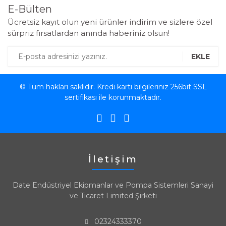
E-Bülten
Ücretsiz kayıt olun yeni ürünler indirim ve sizlere özel
sürpriz fırsatlardan anında haberiniz olsun!
EKLE
© Tüm hakları saklıdır. Kredi kartı bilgileriniz 256bit SSL
sertifikası ile korunmaktadır.
İletişim
Date Endüstriyel Ekipmanlar ve Pompa Sistemleri Sanayi
ve Ticaret Limited Şirketi
02324333370