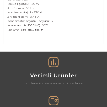
Max. giriş gücü:
120 W
Ana frekans:
50 Hz
Nominal voltaj:
1 x 230 V
3 hızdaki akım:
0.48 A
Kondansatör boyutu - boyutu:
3 µF
Koruma sınıfı (IEC 34-5):
X2D
İzolasyon sınıfı (IEC 85):
H
Bu ürünün fiyat bilgisi, resim, ürün açıklamalarında ve
diğer konularda yetersiz gördüğünüz noktaları öneri
Bu ürüne ilk yorumu siz yapın!
formunu kullanarak tarafımıza iletebilirsiniz.
Görüş ve önerileriniz için teşekkür ederiz.
Yorum Yaz
Ürün resmi kalitesiz, bozuk veya görüntülenemiyor.
Ürün açıklamasında eksik bilgiler bulunuyor.
Verimli Ürünler
Ürün bilgilerinde hatalar bulunuyor.
Ürünlerimiz daima en verimli olanlardır
Ürün fiyatı diğer sitelerden daha pahalı.
Bu ürüne benzer farklı alternatifler olmalı.