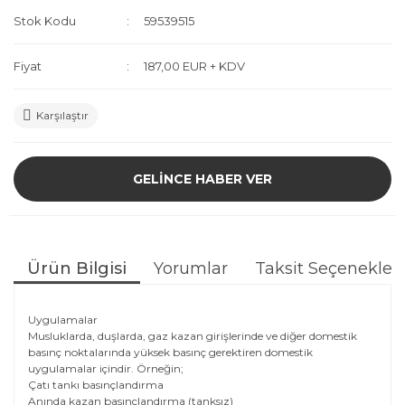
Stok Kodu
59539515
Fiyat
187,00 EUR + KDV
Karşılaştır
GELİNCE HABER VER
Ürün Bilgisi
Yorumlar
Taksit Seçenekleri
Uygulamalar
Musluklarda, duşlarda, gaz kazan girişlerinde ve diğer domestik
basınç noktalarında yüksek basınç gerektiren domestik
uygulamalar içindir. Örneğin;
Çatı tankı basınçlandırma
Anında kazan basınçlandırma (tanksız)