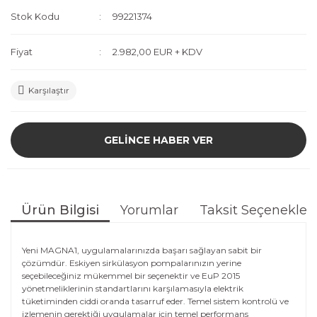
Stok Kodu
99221374
Fiyat
2.982,00 EUR + KDV
Karşılaştır
GELİNCE HABER VER
Ürün Bilgisi
Yorumlar
Taksit Seçenekleri
Yeni MAGNA1, uygulamalarınızda başarı sağlayan sabit bir
çözümdür. Eskiyen sirkülasyon pompalarınızın yerine
seçebileceğiniz mükemmel bir seçenektir ve EuP 2015
yönetmeliklerinin standartlarını karşılamasıyla elektrik
tüketiminden ciddi oranda tasarruf eder. Temel sistem kontrolü ve
izlemenin gerektiği uygulamalar için temel performans