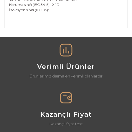
Koruma sınıfı (IEC 34-5):
X4D
İzolasyon sınıfı (IEC 85):
F
Bu ürünün fiyat bilgisi, resim, ürün açıklamalarında ve
diğer konularda yetersiz gördüğünüz noktaları öneri
Bu ürüne ilk yorumu siz yapın!
formunu kullanarak tarafımıza iletebilirsiniz.
Görüş ve önerileriniz için teşekkür ederiz.
Yorum Yaz
Ürün resmi kalitesiz, bozuk veya görüntülenemiyor.
Ürün açıklamasında eksik bilgiler bulunuyor.
Verimli Ürünler
Ürün bilgilerinde hatalar bulunuyor.
Ürünlerimiz daima en verimli olanlardır
Ürün fiyatı diğer sitelerden daha pahalı.
Bu ürüne benzer farklı alternatifler olmalı.
Kazançlı Fiyat
Kazançlı fiyat text
Gönder