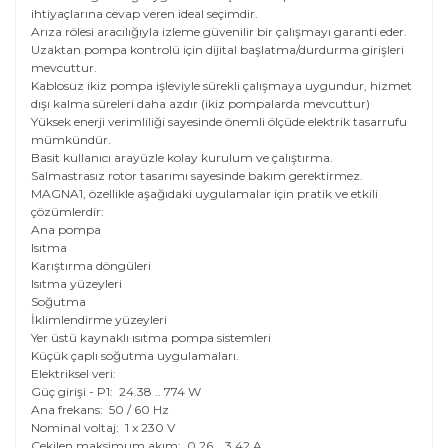
ihtiyaçlarına cevap veren ideal seçimdir.
Arıza rölesi aracılığıyla izleme güvenilir bir çalışmayı garanti eder.
Uzaktan pompa kontrolü için dijital başlatma/durdurma girişleri
mevcuttur.
Kablosuz ikiz pompa işleviyle sürekli çalışmaya uygundur, hizmet
dışı kalma süreleri daha azdır (ikiz pompalarda mevcuttur)
Yüksek enerji verimliliği sayesinde önemli ölçüde elektrik tasarrufu
mümkündür.
Basit kullanıcı arayüzle kolay kurulum ve çalıştırma.
Salmastrasız rotor tasarımı sayesinde bakım gerektirmez.
MAGNA1, özellikle aşağıdaki uygulamalar için pratik ve etkili
çözümlerdir:
Ana pompa
Isıtma
Karıştırma döngüleri
Isıtma yüzeyleri
Soğutma
İklimlendirme yüzeyleri
Yer üstü kaynaklı ısıtma pompa sistemleri
Küçük çaplı soğutma uygulamaları.
Elektriksel veri:
Güç girişi - P1:
24.38 .. 774 W
Ana frekans:
50 / 60 Hz
Nominal voltaj:
1 x 230 V
Çekilen maksimum akım:
0.26 .. 3.42 A