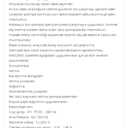
ihtiyaçlarına cevap veren ideal seçimdir.
Arıza rölesi aracılığıyla izleme güvenilir bir çalışmayı garanti eder.
Uzaktan pompa kontrolü için dijital başlatma/durdurma girişleri
mevcuttur.
Kablosuz ikiz pompa işleviyle sürekli çalışmaya uygundur, hizmet
dışı kalma süreleri daha azdır (ikiz pompalarda mevcuttur)
Yüksek enerji verimliliği sayesinde önemli ölçüde elektrik tasarrufu
mümkündür.
Basit kullanıcı arayüzle kolay kurulum ve çalıştırma.
Salmastrasız rotor tasarımı sayesinde bakım gerektirmez.
MAGNA1, özellikle aşağıdaki uygulamalar için pratik ve etkili
çözümlerdir:
Ana pompa
Isıtma
Karıştırma döngüleri
Isıtma yüzeyleri
Soğutma
İklimlendirme yüzeyleri
Yer üstü kaynaklı ısıtma pompa sistemleri
Küçük çaplı soğutma uygulamaları.
Elektriksel veri:
Güç girişi - P1:
17.03 .. 267 W
Ana frekans:
50 / 60 Hz
Nominal voltaj:
1 x 230 V
Çekilen maksimum akım:
0.19 .. 1.18 A