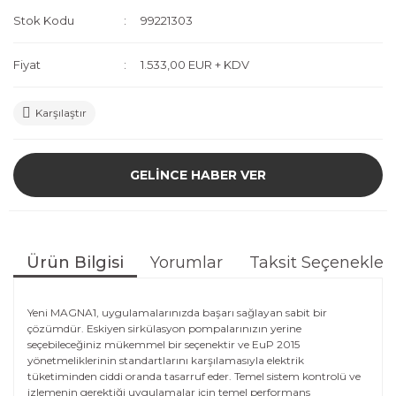
Stok Kodu
99221303
Fiyat
1.533,00 EUR + KDV
Karşılaştır
GELİNCE HABER VER
Ürün Bilgisi
Yorumlar
Taksit Seçenekleri
Yeni MAGNA1, uygulamalarınızda başarı sağlayan sabit bir
çözümdür. Eskiyen sirkülasyon pompalarınızın yerine
seçebileceğiniz mükemmel bir seçenektir ve EuP 2015
yönetmeliklerinin standartlarını karşılamasıyla elektrik
tüketiminden ciddi oranda tasarruf eder. Temel sistem kontrolü ve
izlemenin gerektiği uygulamalar için temel performans