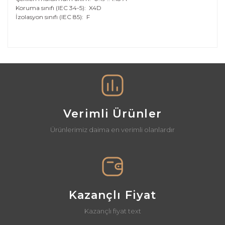
Koruma sınıfı (IEC 34-5):
X4D
İzolasyon sınıfı (IEC 85):
F
Bu ürünün fiyat bilgisi, resim, ürün açıklamalarında ve
diğer konularda yetersiz gördüğünüz noktaları öneri
Bu ürüne ilk yorumu siz yapın!
formunu kullanarak tarafımıza iletebilirsiniz.
Görüş ve önerileriniz için teşekkür ederiz.
Yorum Yaz
Ürün resmi kalitesiz, bozuk veya görüntülenemiyor.
Ürün açıklamasında eksik bilgiler bulunuyor.
Verimli Ürünler
Ürün bilgilerinde hatalar bulunuyor.
Ürünlerimiz daima en verimli olanlardır
Ürün fiyatı diğer sitelerden daha pahalı.
Bu ürüne benzer farklı alternatifler olmalı.
Kazançlı Fiyat
Kazançlı fiyat text
Gönder