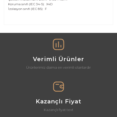
Koruma sınıfı (IEC 34-5):
X4D
İzolasyon sınıfı (IEC 85):
F
Bu ürünün fiyat bilgisi, resim, ürün açıklamalarında ve
diğer konularda yetersiz gördüğünüz noktaları öneri
Bu ürüne ilk yorumu siz yapın!
formunu kullanarak tarafımıza iletebilirsiniz.
Görüş ve önerileriniz için teşekkür ederiz.
Yorum Yaz
Ürün resmi kalitesiz, bozuk veya görüntülenemiyor.
Ürün açıklamasında eksik bilgiler bulunuyor.
Verimli Ürünler
Ürün bilgilerinde hatalar bulunuyor.
Ürünlerimiz daima en verimli olanlardır
Ürün fiyatı diğer sitelerden daha pahalı.
Bu ürüne benzer farklı alternatifler olmalı.
Kazançlı Fiyat
Kazançlı fiyat text
Gönder