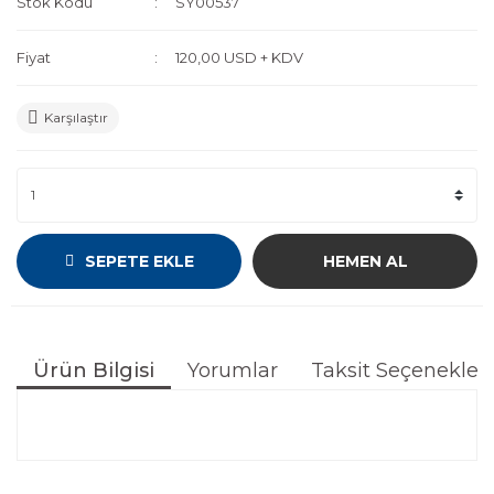
Stok Kodu
SY00537
Fiyat
120,00 USD + KDV
Karşılaştır
SEPETE EKLE
HEMEN AL
Ürün Bilgisi
Yorumlar
Taksit Seçenekleri
Bu ürünün fiyat bilgisi, resim, ürün açıklamalarında ve
diğer konularda yetersiz gördüğünüz noktaları öneri
Bu ürüne ilk yorumu siz yapın!
formunu kullanarak tarafımıza iletebilirsiniz.