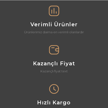
Görüş ve önerileriniz için teşekkür ederiz.
Yorum Yaz
Ürün resmi kalitesiz, bozuk veya görüntülenemiyor.
Ürün açıklamasında eksik bilgiler bulunuyor.
Verimli Ürünler
Ürün bilgilerinde hatalar bulunuyor.
Ürünlerimiz daima en verimli olanlardır
Ürün fiyatı diğer sitelerden daha pahalı.
Bu ürüne benzer farklı alternatifler olmalı.
Kazançlı Fiyat
Kazançlı fiyat text
Gönder
Hızlı Kargo