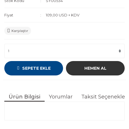
Stok Kodu
SY00534
Fiyat
109,00 USD + KDV
Karşılaştır
SEPETE EKLE
HEMEN AL
Ürün Bilgisi
Yorumlar
Taksit Seçenekleri
Bu ürünün fiyat bilgisi, resim, ürün açıklamalarında ve
diğer konularda yetersiz gördüğünüz noktaları öneri
Bu ürüne ilk yorumu siz yapın!
formunu kullanarak tarafımıza iletebilirsiniz.