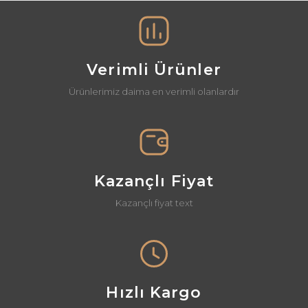
Görüş ve önerileriniz için teşekkür ederiz.
Yorum Yaz
Ürün resmi kalitesiz, bozuk veya görüntülenemiyor.
Ürün açıklamasında eksik bilgiler bulunuyor.
Verimli Ürünler
Ürün bilgilerinde hatalar bulunuyor.
Ürünlerimiz daima en verimli olanlardır
Ürün fiyatı diğer sitelerden daha pahalı.
Bu ürüne benzer farklı alternatifler olmalı.
Kazançlı Fiyat
Kazançlı fiyat text
Gönder
Hızlı Kargo