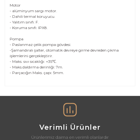
Motor
- alüminyum sargı motor.
- Dahili termal koruyucu.
- Yalıtım sınıfı: F.
- Koruma sınıfı: IPX8.
Pompa
- Paslanmaz çelik pompa gövdesi.
-Şamandıralı şalter, otomatik devreye girme devreden çıkma
işlemlerini gerçekleştirir.
- Maks. sıvı sıcaklığı: +35℃.
- Maks.daldırma derinliği: 7m.
- Parçacığın Maks. çapı: 5mm.
Bu ürünün fiyat bilgisi, resim, ürün açıklamalarında ve
diğer konularda yetersiz gördüğünüz noktaları öneri
Bu ürüne ilk yorumu siz yapın!
formunu kullanarak tarafımıza iletebilirsiniz.
Görüş ve önerileriniz için teşekkür ederiz.
Yorum Yaz
Ürün resmi kalitesiz, bozuk veya görüntülenemiyor.
Ürün açıklamasında eksik bilgiler bulunuyor.
Verimli Ürünler
Ürün bilgilerinde hatalar bulunuyor.
Ürünlerimiz daima en verimli olanlardır
Ürün fiyatı diğer sitelerden daha pahalı.