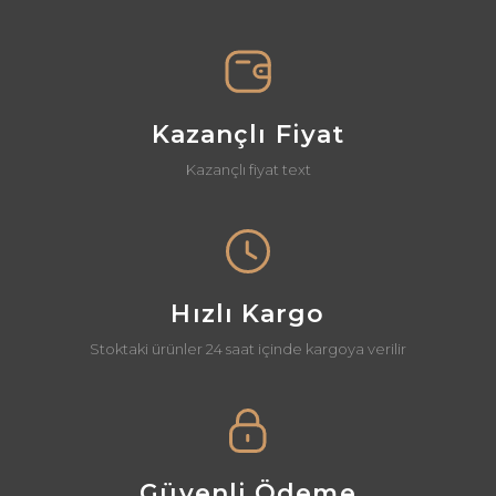
Bu ürüne benzer farklı alternatifler olmalı.
Kazançlı Fiyat
Kazançlı fiyat text
Gönder
Hızlı Kargo
Stoktaki ürünler 24 saat içinde kargoya verilir
Güvenli Ödeme