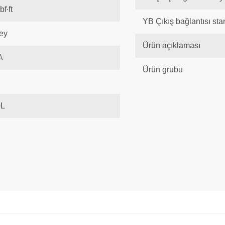
bf∙ft
YB Çıkış bağlantısı sta
ey
Ürün açıklaması
A
Ürün grubu
0L