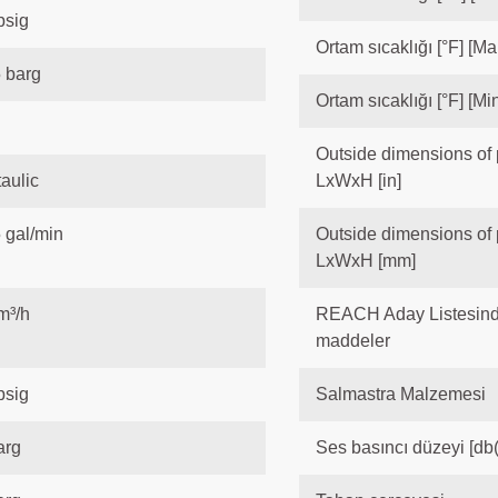
psig
Ortam sıcaklığı [°F] [Ma
 barg
Ortam sıcaklığı [°F] [Min
Outside dimensions of
taulic
LxWxH [in]
 gal/min
Outside dimensions of
LxWxH [mm]
m³/h
REACH Aday Listesind
maddeler
psig
Salmastra Malzemesi
arg
Ses basıncı düzeyi [db(