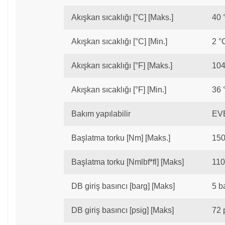
Akışkan sıcaklığı [°C] [Maks.]
40 
Akışkan sıcaklığı [°C] [Min.]
2 °
Akışkan sıcaklığı [°F] [Maks.]
104
Akışkan sıcaklığı [°F] [Min.]
36 
Bakım yapılabilir
EV
Başlatma torku [Nm] [Maks.]
15
Başlatma torku [Nmlbf*fl] [Maks]
110 
DB giriş basıncı [barg] [Maks]
5 b
DB giriş basıncı [psig] [Maks]
72 