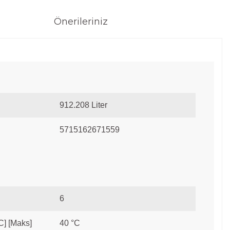
Önerileriniz
912.208 Liter
5715162671559
6
°C] [Maks]
40 °C