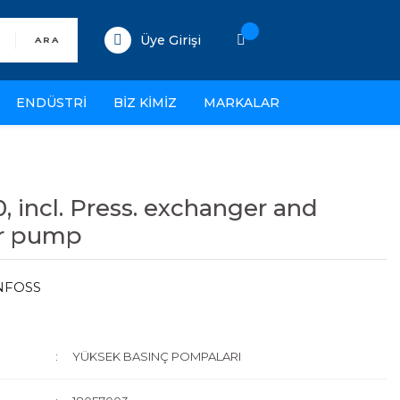
Üye Girişi
ARA
ENDÜSTRİ
BİZ KİMİZ
MARKALAR
, incl. Press. exchanger and
r pump
NFOSS
YÜKSEK BASINÇ POMPALARI