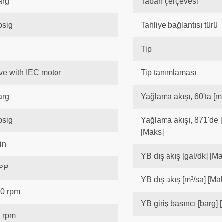
arg
Taban çerçevesi
psig
Tahliye bağlantısı türü
Tip
ve with IEC motor
Tip tanımlaması
arg
Yağlama akışı, 60'ta [m
psig
Yağlama akışı, 871'de [
[Maks]
in
YB dış akış [gal/dk] [M
PP
YB dış akış [m³/sa] [Ma
0 rpm
YB giriş basıncı [barg] 
 rpm