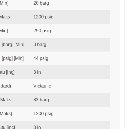
[Min]
20 barg
[Maks]
1200 psig
[Min]
290 psig
ı [barg] [Min]
3 barg
 [psig] [Min]
44 psig
tu [inç]
3 in
ndardı
Victaulic
 [Maks]
83 barg
[Maks]
1200 psig
tu [inç]
3 in