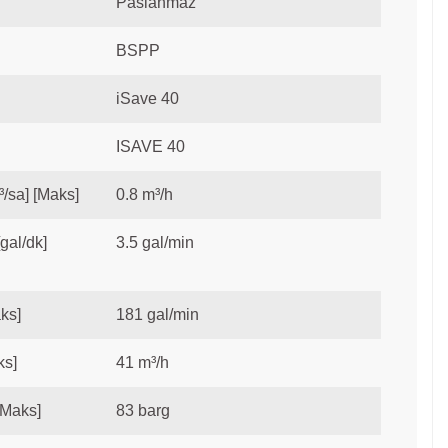
Paslanmaz
BSPP
iSave 40
ISAVE 40
³/sa] [Maks]
0.8 m³/h
gal/dk]
3.5 gal/min
aks]
181 gal/min
ks]
41 m³/h
[Maks]
83 barg