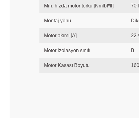
Min. hızda motor torku [Nmlbf*fl]
70 l
Montaj yönü
Dik
Motor akımı [A]
22 
Motor izolasyon sınıfı
B
Motor Kasası Boyutu
16