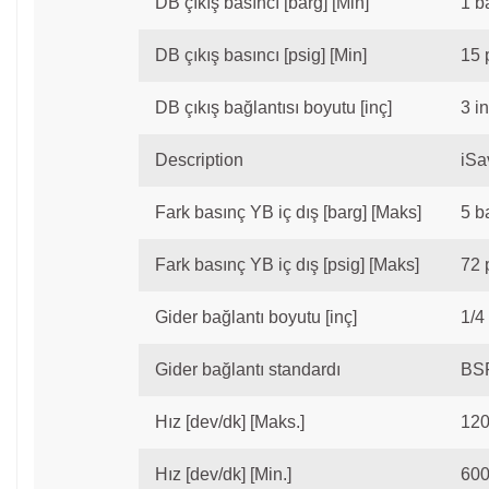
DB çıkış basıncı [barg] [Min]
1 b
DB çıkış basıncı [psig] [Min]
15 
DB çıkış bağlantısı boyutu [inç]
3 in
Description
iSa
Fark basınç YB iç dış [barg] [Maks]
5 b
Fark basınç YB iç dış [psig] [Maks]
72 
Gider bağlantı boyutu [inç]
1/4 
Gider bağlantı standardı
BS
Hız [dev/dk] [Maks.]
120
Hız [dev/dk] [Min.]
600