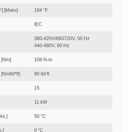
F] [Maks]
104 °F
IEC
380-420V/660720V, 50 Hz
440-480V, 60 Hz
 [Nm]
108 N-m
[Nmlbf*fl]
80 lbf∙ft
15
11 kW
ks.]
50 °C
.]
0 °C