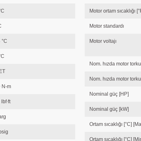
°C
Motor ortam sıcaklığı [°
C
Motor standardı
 °C
Motor voltajı
°C
Nom. hızda motor torku
ET
Nom. hızda motor torku 
0 N-m
Nominal güç [HP]
lbf∙ft
Nominal güç [kW]
arg
Ortam sıcaklığı [°C] [Ma
psig
Ortam sıcaklığı [°C] [Min