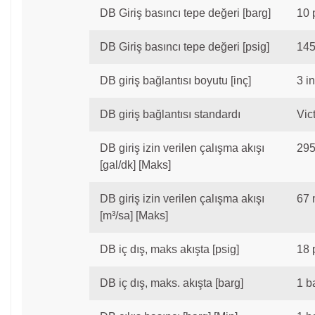
DB Giriş basıncı tepe değeri [barg]
10 
DB Giriş basıncı tepe değeri [psig]
145
DB giriş bağlantısı boyutu [inç]
3 in
DB giriş bağlantısı standardı
Vic
DB giriş izin verilen çalışma akışı
295
[gal/dk] [Maks]
DB giriş izin verilen çalışma akışı
67 
[m³/sa] [Maks]
DB iç dış, maks akışta [psig]
18 
DB iç dış, maks. akışta [barg]
1 b