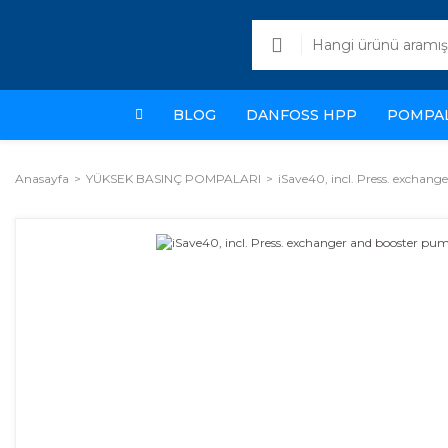
BLOG
DANFOSS HPP
POMPA
Anasayfa
YÜKSEK BASINÇ POMPALARI
iSave40, incl. Press. exchan