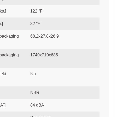
ks.]
122 °F
.]
32 °F
 packaging
68,2x27,8x26,9
 packaging
1740x710x685
eki
No
NBR
A)]
84 dBA