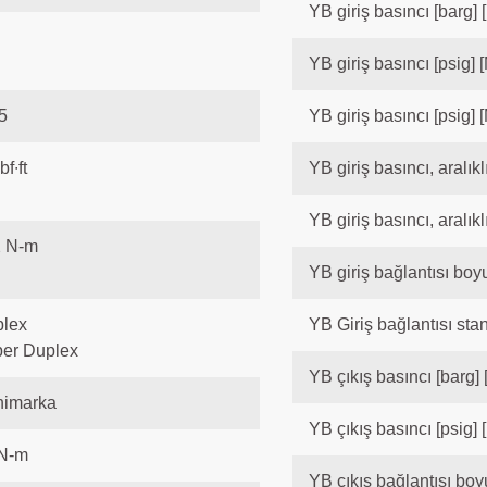
YB giriş basıncı [barg] 
YB giriş basıncı [psig] 
5
YB giriş basıncı [psig] 
bf∙ft
YB giriş basıncı, aralıkl
YB giriş basıncı, aralıklı
2 N-m
YB giriş bağlantısı boyu
lex
YB Giriş bağlantısı sta
er Duplex
YB çıkış basıncı [barg]
imarka
YB çıkış basıncı [psig] 
N-m
YB çıkış bağlantısı boyu