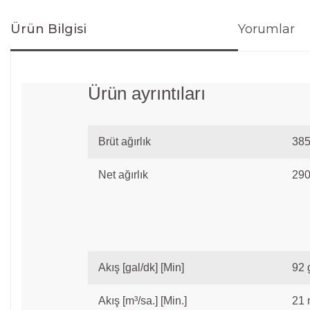
Ürün Bilgisi
Yorumlar
Ürün ayrıntıları
Brüt ağırlık
385
Net ağırlık
290
Akış [gal/dk] [Min]
92 
Akış [m³/sa.] [Min.]
21 