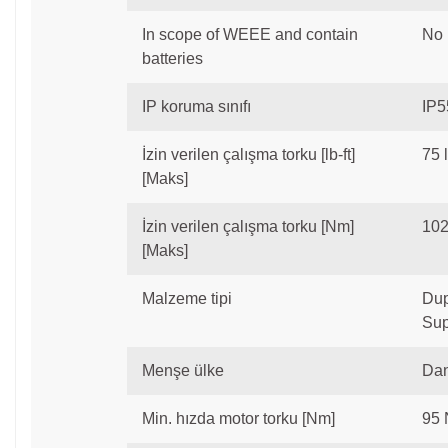
In scope of WEEE and contain
No
batteries
IP koruma sınıfı
IP5
İzin verilen çalışma torku [lb-ft]
75 l
[Maks]
İzin verilen çalışma torku [Nm]
10
[Maks]
Malzeme tipi
Dup
Sup
Menşe ülke
Dan
Min. hızda motor torku [Nm]
95 