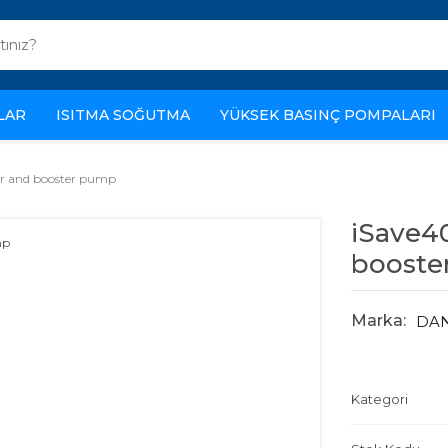
LAR
ISITMA SOĞUTMA
YÜKSEK BASINÇ POMPALARI
ger and booster pump
iSave40
booste
Marka:
DA
Kategori