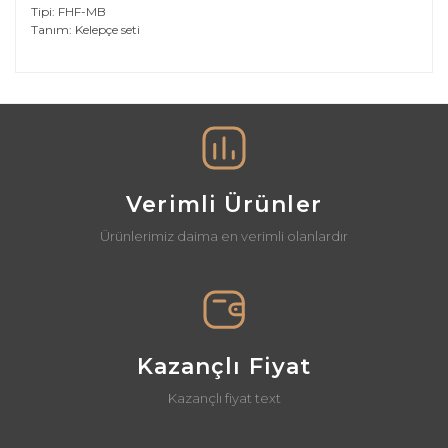
Tipi: FHF-MB
Tanım: Kelepçe seti
Bu ürünün fiyat bilgisi, resim, ürün açıklamalarında ve
diğer konularda yetersiz gördüğünüz noktaları öneri
Bu ürüne ilk yorumu siz yapın!
formunu kullanarak tarafımıza iletebilirsiniz.
Görüş ve önerileriniz için teşekkür ederiz.
Yorum Yaz
Ürün resmi kalitesiz, bozuk veya görüntülenemiyor.
Ürün açıklamasında eksik bilgiler bulunuyor.
Verimli Ürünler
Ürün bilgilerinde hatalar bulunuyor.
Ürünlerimiz daima en verimli olanlardır
Ürün fiyatı diğer sitelerden daha pahalı.
Bu ürüne benzer farklı alternatifler olmalı.
Kazançlı Fiyat
Kazançlı fiyat text
Gönder