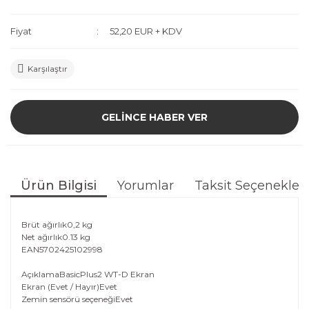
Fiyat
52,20 EUR + KDV
Karşılaştır
GELİNCE HABER VER
Ürün Bilgisi
Yorumlar
Taksit Seçenekleri
Brüt ağırlık
0,2 kg
Net ağırlık
0.13 kg
EAN
5702425102998
Açıklama
BasicPlus2 WT-D Ekran
Ekran (Evet / Hayır)
Evet
Zemin sensörü seçeneği
Evet