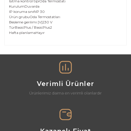
Isıtma kontrol tipi
Oda Termostatı
Kurulum
Duvarda
IP koruma sınıfı
IP 30
Ürün grubu
Oda Termostatları
Besleme gerilimi [V]
230 V
Tür
BasicPlus / BasicPlus2
Hafta planlama
Hayır
Bu ürünün fiyat bilgisi, resim, ürün açıklamalarında ve
diğer konularda yetersiz gördüğünüz noktaları öneri
Bu ürüne ilk yorumu siz yapın!
formunu kullanarak tarafımıza iletebilirsiniz.
Görüş ve önerileriniz için teşekkür ederiz.
Yorum Yaz
Ürün resmi kalitesiz, bozuk veya görüntülenemiyor.
Ürün açıklamasında eksik bilgiler bulunuyor.
Verimli Ürünler
Ürün bilgilerinde hatalar bulunuyor.
Ürünlerimiz daima en verimli olanlardır
Ürün fiyatı diğer sitelerden daha pahalı.
Bu ürüne benzer farklı alternatifler olmalı.