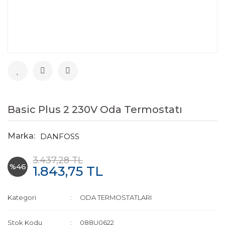
Basic Plus 2 230V Oda Termostatı
Marka:
DANFOSS
3.437,28 TL
%46
1.843,75 TL
Kategori
ODA TERMOSTATLARI
Stok Kodu
088U0622