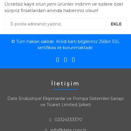
Ücretsiz kayıt olun yeni ürünler indirim ve sizlere özel
sürpriz fırsatlardan anında haberiniz olsun!
EKLE
© Tüm hakları saklıdır. Kredi kartı bilgileriniz 256bit SSL
sertifikası ile korunmaktadır.
İletişim
Date Endüstriyel Ekipmanlar ve Pompa Sistemleri Sanayi
ve Ticaret Limited Şirketi
02324333370
info@date.com.tr