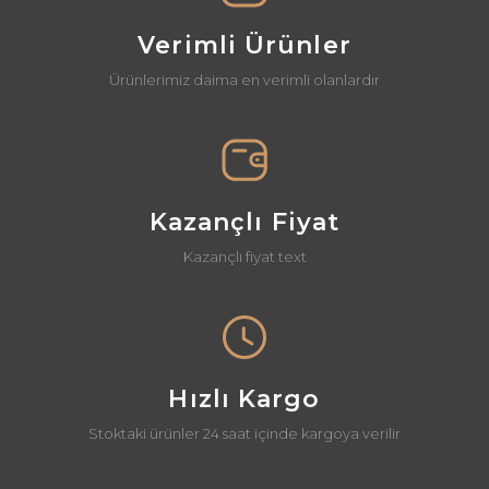
Ürün açıklamasında eksik bilgiler bulunuyor.
Verimli Ürünler
Ürün bilgilerinde hatalar bulunuyor.
Ürünlerimiz daima en verimli olanlardır
Ürün fiyatı diğer sitelerden daha pahalı.
Bu ürüne benzer farklı alternatifler olmalı.
Kazançlı Fiyat
Kazançlı fiyat text
Gönder
Hızlı Kargo
Stoktaki ürünler 24 saat içinde kargoya verilir