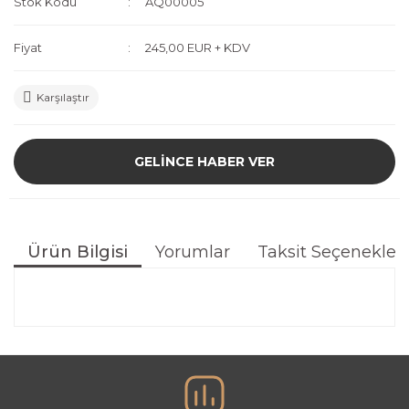
Stok Kodu
AQ00005
Fiyat
245,00 EUR + KDV
Karşılaştır
GELİNCE HABER VER
Ürün Bilgisi
Yorumlar
Taksit Seçenekleri
Bu ürünün fiyat bilgisi, resim, ürün açıklamalarında ve
diğer konularda yetersiz gördüğünüz noktaları öneri
Bu ürüne ilk yorumu siz yapın!
formunu kullanarak tarafımıza iletebilirsiniz.
Görüş ve önerileriniz için teşekkür ederiz.
Yorum Yaz
Ürün resmi kalitesiz, bozuk veya görüntülenemiyor.