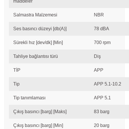
maddeler
Salmastra Malzemesi
NBR
Ses basıncı düzeyi [db(A)]
78 dBA
Sürekli hız [dev/dk] [Min]
700 rpm
Tahliye bağlantısı türü
Diş
TİP
APP
Tip
APP 5.1-10.2
Tip tanımlaması
APP 5.1
Çıkış basıncı [barg] [Maks]
83 barg
Çıkış basıncı [barg] [Min]
20 barg