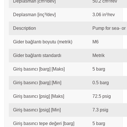
Deplasman [cm³/dev]
50.2 cm³/rev
Deplasman [inç³/dev]
3.06 in³/rev
Description
Pump for sea- or
Gider bağlantı boyutu (metrik)
M6
Gider bağlantı standardı
Metrik
Giriş basıncı [barg] [Maks]
5 barg
Giriş basıncı [barg] [Min]
0.5 barg
Giriş basıncı [psig] [Maks]
72.5 psig
Giriş basıncı [psig] [Min]
7.3 psig
Giriş basıncı tepe değeri [barg]
5 barg