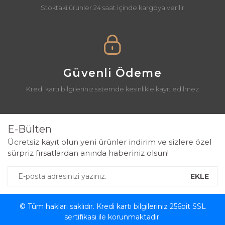
Stoktaki ürünler 24 saat içinde kargoya verilir
Güvenli Ödeme
Kredi kartı bilgileriniz sistemde kesinlikle kayıt edilmez
E-Bülten
Ücretsiz kayıt olun yeni ürünler indirim ve sizlere özel
sürpriz fırsatlardan anında haberiniz olsun!
EKLE
© Tüm hakları saklıdır. Kredi kartı bilgileriniz 256bit SSL
sertifikası ile korunmaktadır.