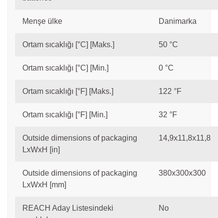
Menşe ülke
Danimarka
Ortam sıcaklığı [°C] [Maks.]
50 °C
Ortam sıcaklığı [°C] [Min.]
0 °C
Ortam sıcaklığı [°F] [Maks.]
122 °F
Ortam sıcaklığı [°F] [Min.]
32 °F
Outside dimensions of packaging
14,9x11,8x11,8
LxWxH [in]
Outside dimensions of packaging
380x300x300
LxWxH [mm]
REACH Aday Listesindeki
No