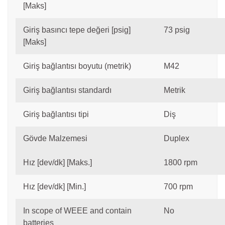
[Maks]
Giriş basıncı tepe değeri [psig]
73 psig
[Maks]
Giriş bağlantısı boyutu (metrik)
M42
Giriş bağlantısı standardı
Metrik
Giriş bağlantısı tipi
Diş
Gövde Malzemesi
Duplex
Hız [dev/dk] [Maks.]
1800 rpm
Hız [dev/dk] [Min.]
700 rpm
In scope of WEEE and contain
No
batteries