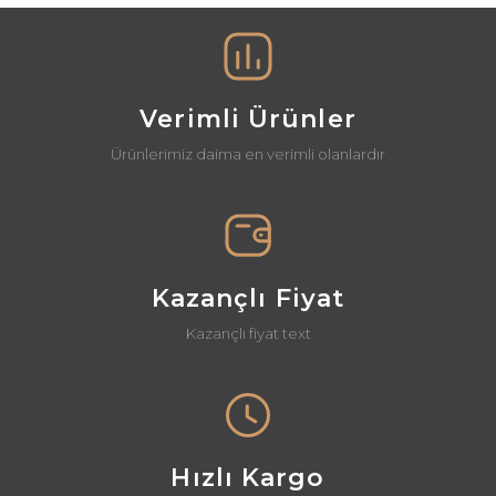
Görüş ve önerileriniz için teşekkür ederiz.
Yorum Yaz
Ürün resmi kalitesiz, bozuk veya görüntülenemiyor.
Ürün açıklamasında eksik bilgiler bulunuyor.
Verimli Ürünler
Ürün bilgilerinde hatalar bulunuyor.
Ürünlerimiz daima en verimli olanlardır
Ürün fiyatı diğer sitelerden daha pahalı.
Bu ürüne benzer farklı alternatifler olmalı.
Kazançlı Fiyat
Kazançlı fiyat text
Gönder
Hızlı Kargo