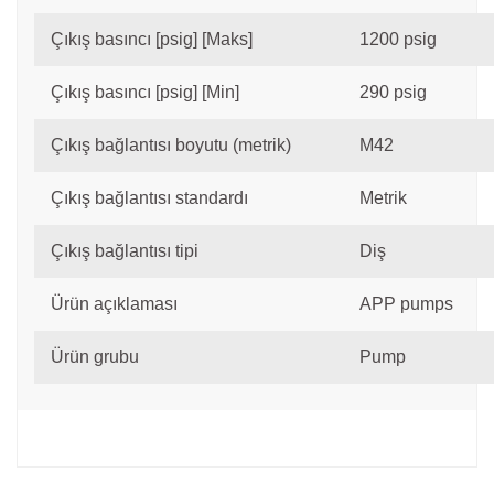
Çıkış basıncı [psig] [Maks]
1200 psig
Çıkış basıncı [psig] [Min]
290 psig
Çıkış bağlantısı boyutu (metrik)
M42
Çıkış bağlantısı standardı
Metrik
Çıkış bağlantısı tipi
Diş
Ürün açıklaması
APP pumps
Ürün grubu
Pump
Bu ürünün fiyat bilgisi, resim, ürün açıklamalarında ve
diğer konularda yetersiz gördüğünüz noktaları öneri
Bu ürüne ilk yorumu siz yapın!
formunu kullanarak tarafımıza iletebilirsiniz.