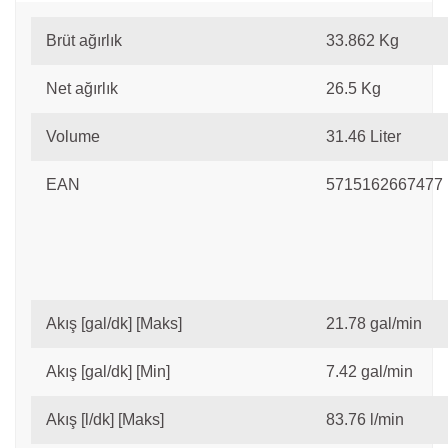
Brüt ağırlık
33.862 Kg
Net ağırlık
26.5 Kg
Volume
31.46 Liter
EAN
5715162667477
Akış [gal/dk] [Maks]
21.78 gal/min
Akış [gal/dk] [Min]
7.42 gal/min
Akış [l/dk] [Maks]
83.76 l/min