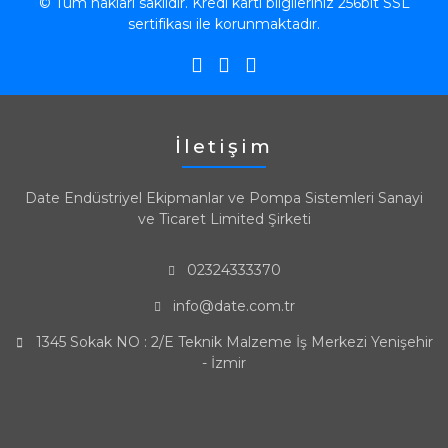
© Tüm hakları saklıdır. Kredi kartı bilgileriniz 256bit SSL
sertifikası ile korunmaktadır.
İletişim
Date Endüstriyel Ekipmanlar ve Pompa Sistemleri Sanayi
ve Ticaret Limited Şirketi
02324333370
info@date.com.tr
1345 Sokak NO : 2/E Teknik Malzeme İş Merkezi Yenişehir
- İzmir