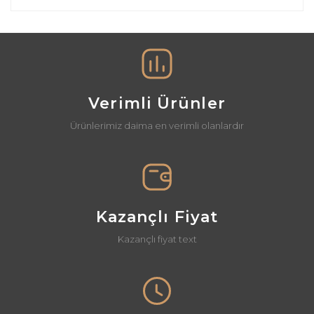
diğer konularda yetersiz gördüğünüz noktaları öneri
Bu ürüne ilk yorumu siz yapın!
formunu kullanarak tarafımıza iletebilirsiniz.
Görüş ve önerileriniz için teşekkür ederiz.
Yorum Yaz
Ürün resmi kalitesiz, bozuk veya görüntülenemiyor.
Ürün açıklamasında eksik bilgiler bulunuyor.
Verimli Ürünler
Ürün bilgilerinde hatalar bulunuyor.
Ürünlerimiz daima en verimli olanlardır
Ürün fiyatı diğer sitelerden daha pahalı.
Bu ürüne benzer farklı alternatifler olmalı.
Kazançlı Fiyat
Kazançlı fiyat text
Gönder