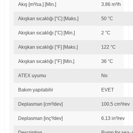
Akış [m³/sa.] [Min.]
3.86 m³/h
Akışkan sıcaklığı [°C] [Maks.]
50 °C
Akışkan sıcaklığı [°C] [Min.]
2 °C
Akışkan sıcaklığı [°F] [Maks.]
122 °C
Akışkan sıcaklığı [°F] [Min.]
36 °C
ATEX uyumu
No
Bakım yapılabilir
EVET
Deplasman [cm³/dev]
100.5 cm³/rev
Deplasman [inç³/dev]
6.13 in³/rev
Description
Pump for sea- 