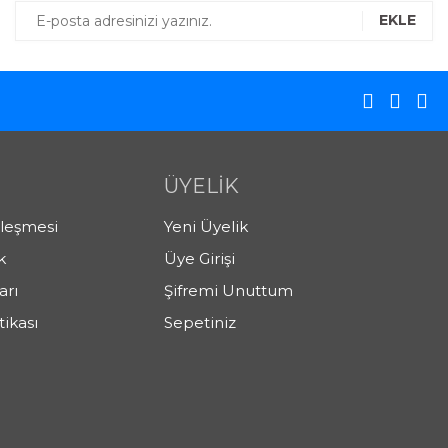
EKLE
ÜYELİK
zleşmesi
Yeni Üyelik
k
Üye Girişi
arı
Şifremi Unuttum
tikası
Sepetiniz