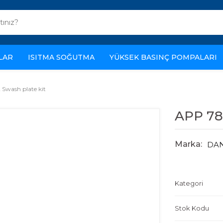
LAR
ISITMA SOĞUTMA
YÜKSEK BASINÇ POMPALARI
 Swash plate kit
APP 78 
Marka:
DA
Kategori
Stok Kodu