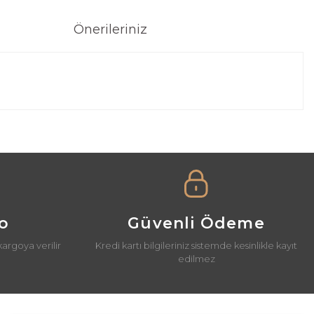
Önerileriniz
a iletebilirsiniz.
go
Güvenli Ödeme
kargoya verilir
Kredi kartı bilgileriniz sistemde kesinlikle kayıt
edilmez