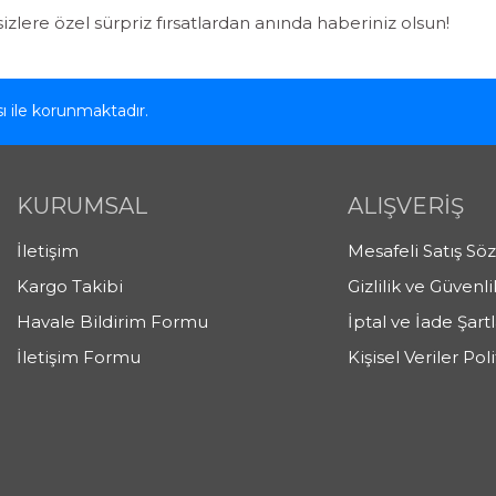
sizlere özel sürpriz fırsatlardan anında haberiniz olsun!
ası ile korunmaktadır.
KURUMSAL
ALIŞVERİŞ
İletişim
Mesafeli Satış Sö
Kargo Takibi
Gizlilik ve Güvenli
Havale Bildirim Formu
İptal ve İade Şartl
İletişim Formu
Kişisel Veriler Poli