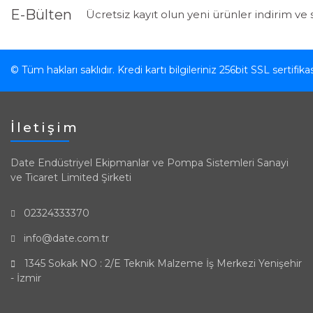
E-Bülten
Ücretsiz kayıt olun yeni ürünler indirim ve 
© Tüm hakları saklıdır. Kredi kartı bilgileriniz 256bit SSL sertifik
İletişim
Date Endüstriyel Ekipmanlar ve Pompa Sistemleri Sanayi
ve Ticaret Limited Şirketi
02324333370
info@date.com.tr
1345 Sokak NO : 2/E Teknik Malzeme İş Merkezi Yenişehir
- İzmir