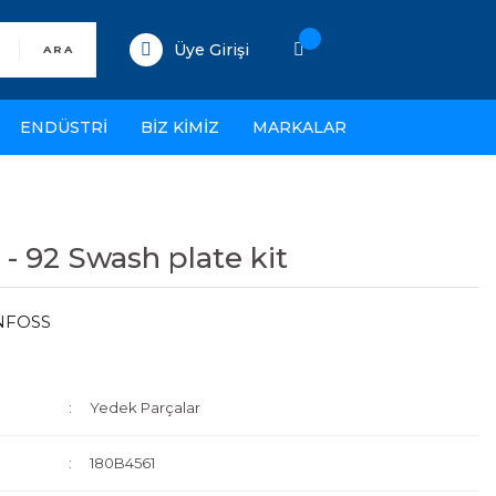
Üye Girişi
ARA
ENDÜSTRİ
BİZ KİMİZ
MARKALAR
- 92 Swash plate kit
NFOSS
Yedek Parçalar
180B4561