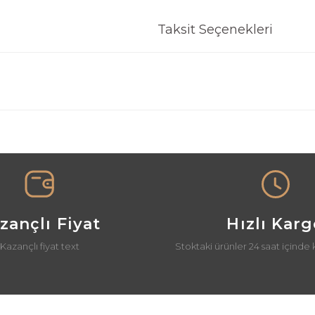
Taksit Seçenekleri
nularda yetersiz gördüğünüz noktaları öneri formunu kullanarak tarafımız
Bu ürüne ilk yorumu siz yapın!
Yorum Yaz
zançlı Fiyat
Hızlı Kar
Kazançlı fiyat text
Stoktaki ürünler 24 saat içinde 
Gönder