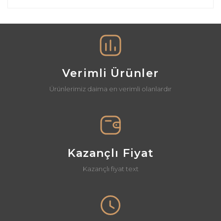
diğer konularda yetersiz gördüğünüz noktaları öneri
Bu ürüne ilk yorumu siz yapın!
formunu kullanarak tarafımıza iletebilirsiniz.
Görüş ve önerileriniz için teşekkür ederiz.
Yorum Yaz
Ürün resmi kalitesiz, bozuk veya görüntülenemiyor.
Ürün açıklamasında eksik bilgiler bulunuyor.
Verimli Ürünler
Ürün bilgilerinde hatalar bulunuyor.
Ürünlerimiz daima en verimli olanlardır
Ürün fiyatı diğer sitelerden daha pahalı.
Bu ürüne benzer farklı alternatifler olmalı.
Kazançlı Fiyat
Kazançlı fiyat text
Gönder