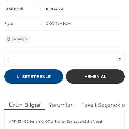
Stok Kodu
180B4636
Fiyat
0,00 TL + KDV
Karşılaştır
SEPETE EKLE
HEMEN AL
Ürün Bilgisi
Yorumlar
Taksit Seçenekleri
APP 53 - 92 Serial no. 07 or higher Seal set excl shaft seal
Bu ürünün fiyat bilgisi, resim, ürün açıklamalarında ve