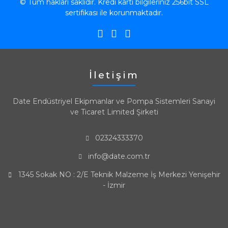
© Tüm hakları saklıdır. Kredi kartı bilgileriniz 256bit SSL
sertifikası ile korunmaktadır.
İletişim
Date Endüstriyel Ekipmanlar ve Pompa Sistemleri Sanayi
ve Ticaret Limited Şirketi
02324333370
info@date.com.tr
1345 Sokak NO : 2/E Teknik Malzeme İş Merkezi Yenişehir
- İzmir