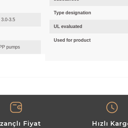
Type designation
 3.0-3.5
UL evaluated
Used for product
 APP pumps
nularda yetersiz gördüğünüz noktaları öneri formunu kullanarak tarafımız
Bu ürüne ilk yorumu siz yapın!
Yorum Yaz
zançlı Fiyat
Hızlı Kar