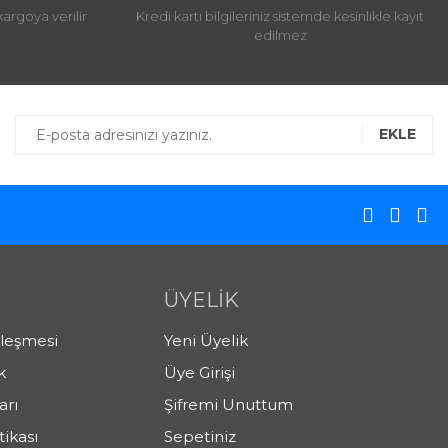
kargoya verilir
Kredi kartı bilgileriniz sistemde kesinlikle kayıt
edilmez
EKLE
ÜYELİK
zleşmesi
Yeni Üyelik
k
Üye Girişi
arı
Şifremi Unuttum
tikası
Sepetiniz