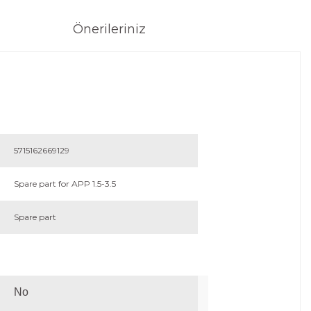
Önerileriniz
5715162669129
Spare part for APP 1.5-3.5
Spare part
No