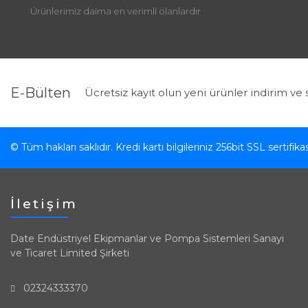
Ürünlerimiz daima en verimli olanlardır
E-Bülten
Ücretsiz kayıt olun yeni ürünler indirim ve 
© Tüm hakları saklıdır. Kredi kartı bilgileriniz 256bit SSL sertifik
İletişim
Date Endüstriyel Ekipmanlar ve Pompa Sistemleri Sanayi
ve Ticaret Limited Şirketi
02324333370