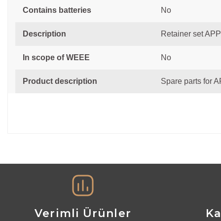
Contains batteries
No
Description
Retainer set APP
In scope of WEEE
No
Product description
Spare parts for
Bu ürünün fiyat bilgisi, resim, ürün açıklamalarında ve diğer ko
Görüş ve önerileriniz için teşekkür ederiz.
Ürün resmi kalitesiz, bozuk veya görüntülenemiyor.
Ürün açıklamasında eksik bilgiler bulunuyor.
Ürün bilgilerinde hatalar bulunuyor.
Ürün fiyatı diğer sitelerden daha pahalı.
Verimli Ürünler
Ka
Bu ürüne benzer farklı alternatifler olmalı.