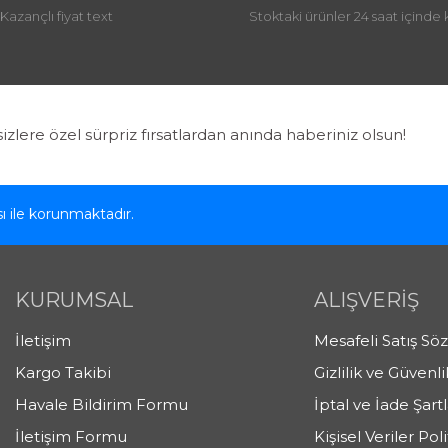
Kazançlı fiyat text
Stoktaki ürünler 24 saat içinde 
Gönder
sizlere özel sürpriz fırsatlardan anında haberiniz olsun!
ası ile korunmaktadır.
KURUMSAL
ALIŞVERİŞ
İletişim
Mesafeli Satış Sö
Kargo Takibi
Gizlilik ve Güvenli
Havale Bildirim Formu
İptal ve İade Şartl
İletişim Formu
Kişisel Veriler Poli