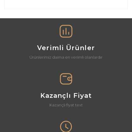
Bu ürünün fiyat bilgisi, resim, ürün açıklamalarında ve
diğer konularda yetersiz gördüğünüz noktaları öneri
Bu ürüne ilk yorumu siz yapın!
formunu kullanarak tarafımıza iletebilirsiniz.
Görüş ve önerileriniz için teşekkür ederiz.
Yorum Yaz
Ürün resmi kalitesiz, bozuk veya görüntülenemiyor.
Ürün açıklamasında eksik bilgiler bulunuyor.
Verimli Ürünler
Ürün bilgilerinde hatalar bulunuyor.
Ürünlerimiz daima en verimli olanlardır
Ürün fiyatı diğer sitelerden daha pahalı.
Bu ürüne benzer farklı alternatifler olmalı.
Kazançlı Fiyat
Kazançlı fiyat text
Gönder