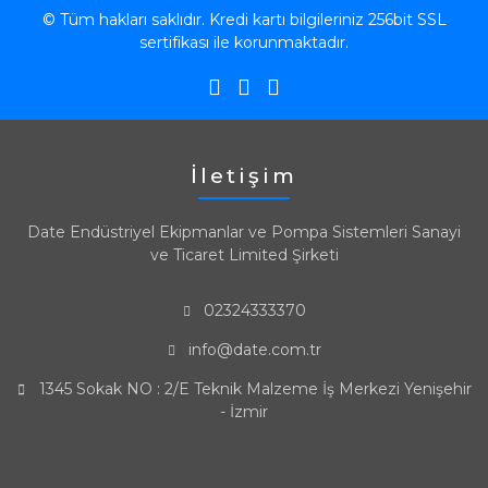
© Tüm hakları saklıdır. Kredi kartı bilgileriniz 256bit SSL
sertifikası ile korunmaktadır.
İletişim
Date Endüstriyel Ekipmanlar ve Pompa Sistemleri Sanayi
ve Ticaret Limited Şirketi
02324333370
info@date.com.tr
1345 Sokak NO : 2/E Teknik Malzeme İş Merkezi Yenişehir
- İzmir