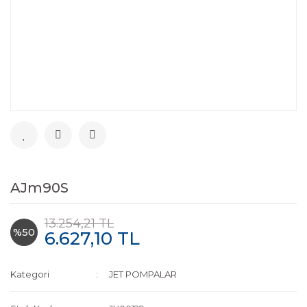
AJm90S
13.254,21 TL
%50
6.627,10 TL
Kategori
JET POMPALAR