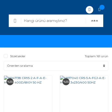
ARA
Stoktakiler
Toplam 161 ürün
%55
%55