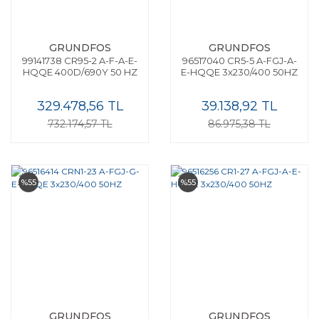
GRUNDFOS
GRUNDFOS
99141738 CR95-2 A-F-A-E-
96517040 CR5-5 A-FGJ-A-
HQQE 400D/690Y 50 HZ
E-HQQE 3x230/400 50HZ
329.478,56 TL
39.138,92 TL
732.174,57 TL
86.975,38 TL
%55
%55
GRUNDFOS
GRUNDFOS