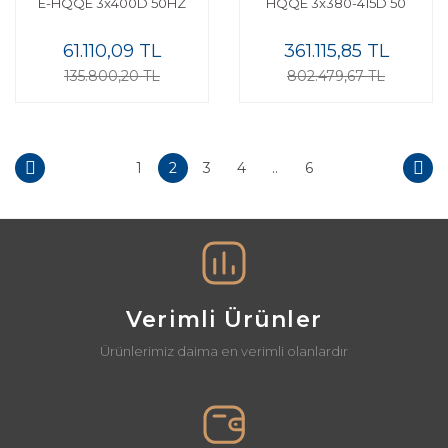
E-HQQE 3x400D 50HZ
HQQE 3x380-415D 50
61.110,09 TL
361.115,85 TL
135.800,20 TL
802.479,67 TL
1
2
3
4
..
6
Verimli Ürünler
Ürünlerimiz daima en verimli olanlardır