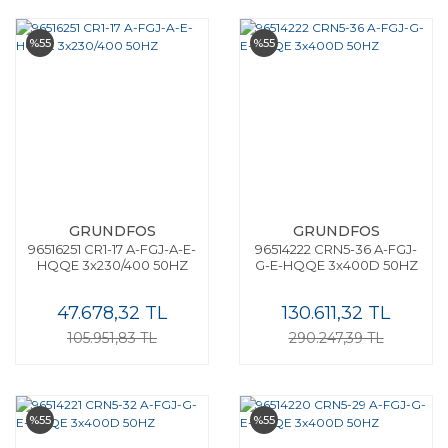
%55
%55
GRUNDFOS
GRUNDFOS
96516251 CR1-17 A-FGJ-A-E-
96514222 CRN5-36 A-FGJ-
HQQE 3x230/400 50HZ
G-E-HQQE 3x400D 50HZ
47.678,32 TL
130.611,32 TL
105.951,83 TL
290.247,39 TL
%55
%55